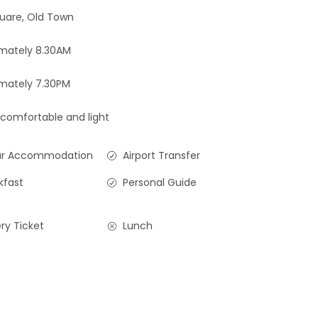
uare, Old Town
mately 8.30AM
mately 7.30PM
 comfortable and light
ar Accommodation
Airport Transfer
kfast
Personal Guide
ry Ticket
Lunch