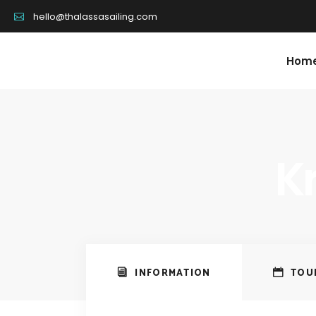
hello@thalassasailing.com
Hom
K
INFORMATION
TOU