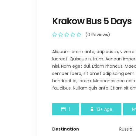
Krakow Bus 5 Days
(0 Reviews)
Aliquam lorem ante, dapibus in, viverra q
laoreet. Quisque rutrum. Aenean imperdie
nisi. Nam eget dui. Etiam rhoncus. M
semper libero, sit amet adipiscing sem
hendrerit id, lorem. Maecenas nec odio
faucibus. Nullam quis ante. Etiam sit am
1
13+
Age
N
Destination
Russia