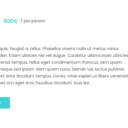
1520€
/ per person
uis, feugiat a, tellus. Phasellus viverra nulla ut metus varius
t. Etiam ultricies nisi vel augue. Curabitur ullamcorper ultricie
aecenas tempus, tellus eget condimentum rhoncus, sem quam
 neque sed ipsum. Nam quam nunc, blandit vel, luctus pulvinar,
 et ante tincidunt tempus. Donec vitae sapien ut libero venenati
et orci eget eros faucibus tincidunt. Duis leo.
Y