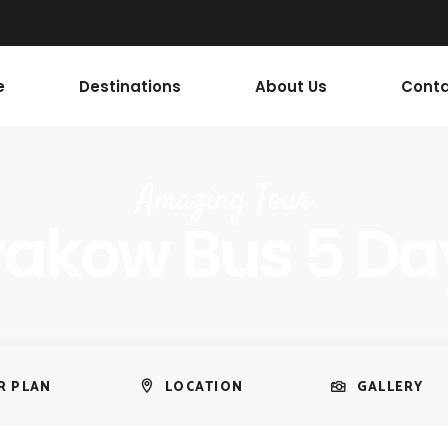
e
Destinations
About Us
Conta
Amazing Tour
rakow Bus 5 Da
R PLAN
LOCATION
GALLERY