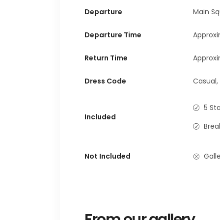
Departure
Main Sq
Departure Time
Approxi
Return Time
Approxi
Dress Code
Casual,
5 St
Included
Brea
Not Included
Galle
From our gallery