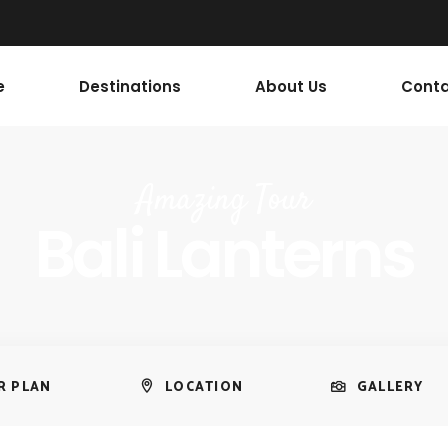
e
Destinations
About Us
Conta
Amazing Tour
Bali Lanterns
R PLAN
LOCATION
GALLERY