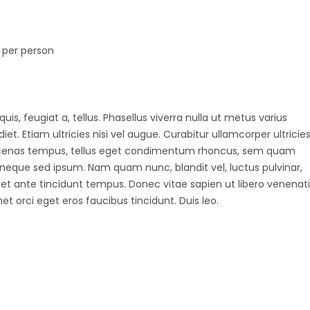
 per person
uis, feugiat a, tellus. Phasellus viverra nulla ut metus varius
t. Etiam ultricies nisi vel augue. Curabitur ullamcorper ultricie
aecenas tempus, tellus eget condimentum rhoncus, sem quam
 neque sed ipsum. Nam quam nunc, blandit vel, luctus pulvinar,
 et ante tincidunt tempus. Donec vitae sapien ut libero venenati
et orci eget eros faucibus tincidunt. Duis leo.