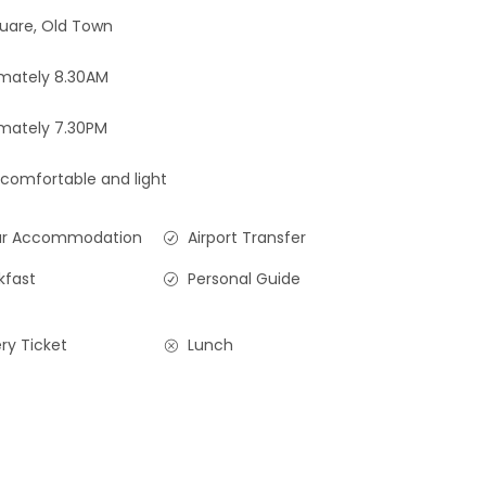
uare, Old Town
mately 8.30AM
mately 7.30PM
 comfortable and light
ar Accommodation
Airport Transfer
kfast
Personal Guide
ry Ticket
Lunch