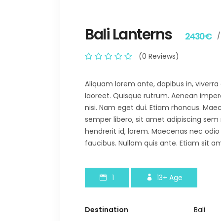
Bali Lanterns
2430€
/
(0 Reviews)
Aliquam lorem ante, dapibus in, viverra q
laoreet. Quisque rutrum. Aenean imperdie
nisi. Nam eget dui. Etiam rhoncus. M
semper libero, sit amet adipiscing sem
hendrerit id, lorem. Maecenas nec odio
faucibus. Nullam quis ante. Etiam sit am
1
13+
Age
Destination
Bali