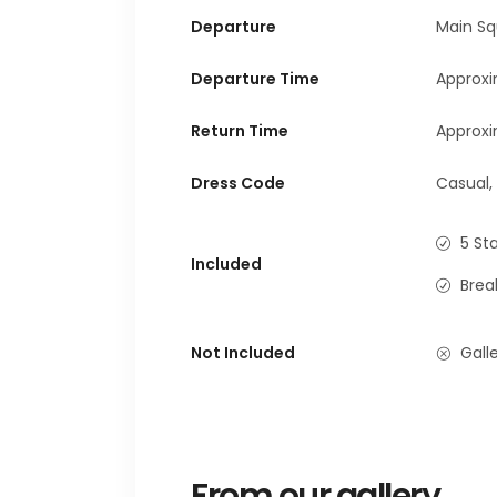
Departure
Main Sq
Departure Time
Approxi
Return Time
Approxi
Dress Code
Casual,
5 St
Included
Brea
Not Included
Galle
From our gallery