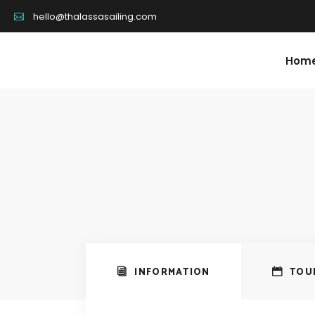
hello@thalassasailing.com
Hom
INFORMATION
TOU