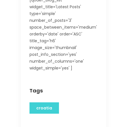
[qodef_blog_list
widget_title='Latest Posts'
type='simple'
number_of_posts='3'
space_between_items='medium'
orderby='date' order='ASC'
title_tag='h6'
image_size='thumbnail'
post_info_section='yes'
number_of_columns='one'
widget_simple='yes' ]
Tags
croatia