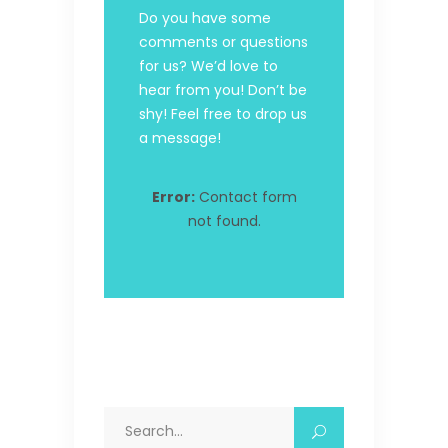
Do you have some
comments or questions
for us? We’d love to
hear from you! Don’t be
shy! Feel free to drop us
a message!
Error:
Contact form
not found.
Search
for: